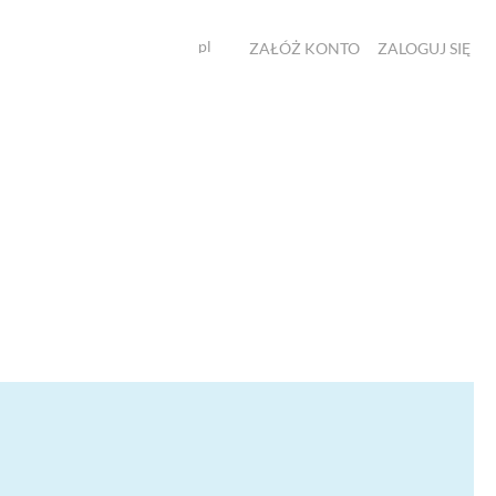
pl
ZAŁÓŻ KONTO
ZALOGUJ SIĘ