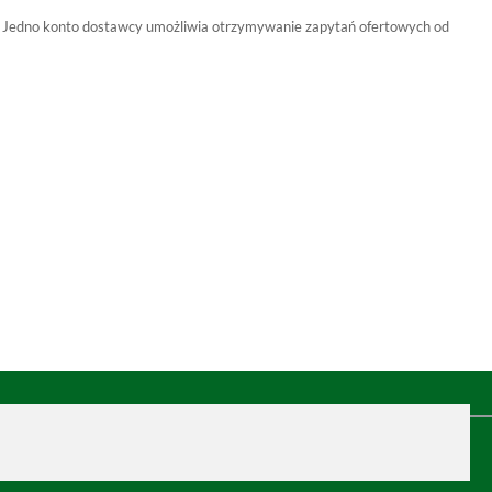
nta. Jedno konto dostawcy umożliwia otrzymywanie zapytań ofertowych od
.net
ver. 2.0.1