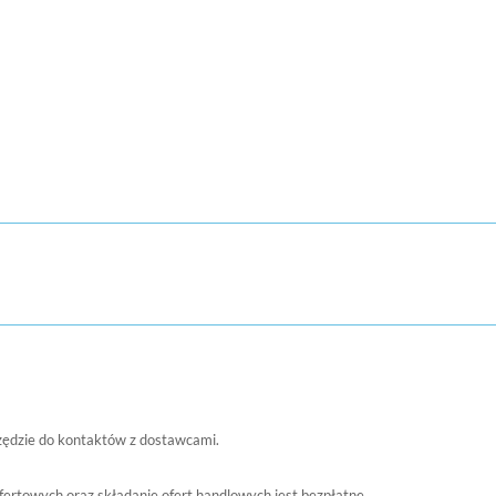
zędzie do kontaktów z dostawcami.
fertowych oraz składanie ofert handlowych jest bezpłatne.