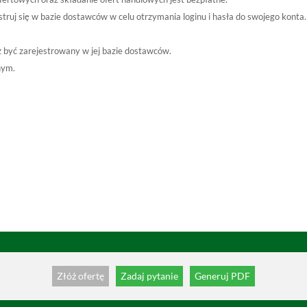
jestruj się w bazie dostawców w celu otrzymania loginu i hasła do swojego ko
sz być zarejestrowany w jej bazie dostawców.
nym.
Złóż ofertę
Zadaj pytanie
Generuj PDF
Kontakt: nr tel. +48 71 787 35 34; e-mail: helpdesk@logintrade