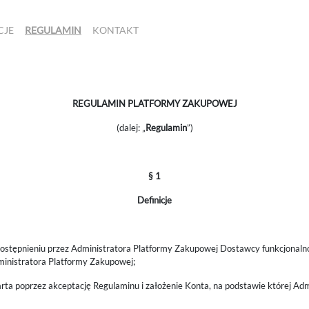
CJE
REGULAMIN
KONTAKT
REGULAMIN PLATFORMY ZAKUPOWEJ
(dalej: „
Regulamin
”)
§ 1
Definicje
dostępnieniu przez Administratora Platformy Zakupowej Dostawcy funkcjonalno
inistratora Platformy Zakupowej;
ta poprzez akceptację Regulaminu i założenie Konta, na podstawie której Adm