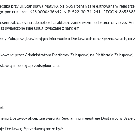
 siedzibą przy ul. Stanisława Matyi 8, 61-586 Poznań zarejestrowana w rejest
wego. pod numerem KRS 0000636642, NIP: 522-30-71-241 , REGON: 36538839
dresem zabka.logintrade.net o charakterze zamkniętym, udostępniony przez A
raz świadczone inne usługi związane z handlem.
rmy Zakupowej zawierająca informacje o Dostawcach oraz Sprzedawcach, co w s
blikowane przez Administratora Platformy Zakupowej na Platformie Zakupowej.
stawcą może być przedsiębiorca tj.
,
ej.
ieniu Dostawcy akceptuje warunki Regulaminu i rejestruje Dostawcę w Bazie
uje Dostawcę. Sprzedawcą może być: