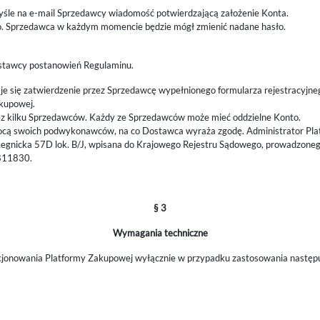
wyśle na e-mail Sprzedawcy wiadomość potwierdzającą założenie Konta.
ło. Sprzedawca w każdym momencie będzie mógł zmienić nadane hasło.
Dostawcy postanowień Regulaminu.
 się zatwierdzenie przez Sprzedawcę wypełnionego formularza rejestracyjne
akupowej.
z kilku Sprzedawców. Każdy ze Sprzedawców może mieć oddzielne Konto.
ocą swoich podwykonawców, na co Dostawca wyraża zgodę. Administrator Pla
. Legnicka 57D lok. B/J, wpisana do Krajowego Rejestru Sądowego, prowadzon
811830.
§ 3
Wymagania techniczne
cjonowania Platformy Zakupowej wyłącznie w przypadku zastosowania następu