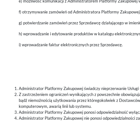
e) możliwość komunikacji z Administratorem Platformy Zakupowe
f) otrzymywanie zamówień od Administratora Platformy Zakupowej
g) potwierdzanie zamówień przez Sprzedawcę działającego w imien
h) wprowadzanie i edytowanie produktów w katalogu elektroniczny
i) wprowadzanie faktur elektronicznych przez Sprzedawcę.
Administrator Platformy Zakupowej świadczy nieprzerwanie Usługi
Z zastrzeżeniem ograniczeń wynikających z powszechnie obowiązuj
bądź niemożnością użytkowania przez któregokolwiek z Dostawców l
komputerowym, awarią linii lub systemu.
Administrator Platformy Zakupowej ponosi odpowiedzialność wyłącz
Administrator Platformy Zakupowej nie ponosi odpowiedzialności z