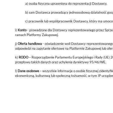
a) osoba fizyczna uprawniona do reprezentacji Dostawcy,
b) sam Dostawca prowadzący jednoosobową działalność gospo
c) pracownik lub współpracownik Dostawcy, który ma umoc
i)
Konto
- prowadzone dla Dostawcy reprezentowanego przez Sprzed
ramach Platformy Zakupowej.
j)
Oferta handlowa
- oświadczenie woli Dostawcy reprezentowanego
odpowiedzi na zapytanie ofertowe na Platformie Zakupowej lub oferci
k)
RODO
– Rozporządzenie Parlamentu Europejskiego i Rady (UE) 
przepływu takich danych oraz uchylenia dyrektywy 95/46/WE.
l)
Dane osobowe
– wszystkie informacje o osobie fizycznej zidentyfi
ekonomiczną, kulturową lub społeczną tożsamość, w tym IP urządzeni