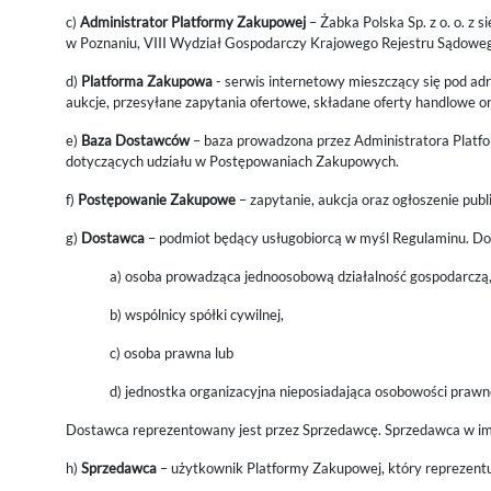
c)
Administrator Platformy Zakupowej
– Żabka Polska Sp. z o. o. z
w Poznaniu, VIII Wydział Gospodarczy Krajowego Rejestru Sądo
d)
Platforma Zakupowa
- serwis internetowy mieszczący się pod a
aukcje, przesyłane zapytania ofertowe, składane oferty handlowe o
e)
Baza Dostawców
– baza prowadzona przez Administratora Platfo
dotyczących udziału w Postępowaniach Zakupowych.
f)
Postępowanie Zakupowe
– zapytanie, aukcja oraz ogłoszenie pu
g)
Dostawca
– podmiot będący usługobiorcą w myśl Regulaminu. Do
a) osoba prowadząca jednoosobową działalność gospodarczą
b) wspólnicy spółki cywilnej,
c) osoba prawna lub
d) jednostka organizacyjna nieposiadająca osobowości prawn
Dostawca reprezentowany jest przez Sprzedawcę. Sprzedawca w im
h)
Sprzedawca
– użytkownik Platformy Zakupowej, który reprezent