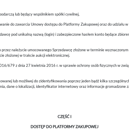
darczą lub będący wspólnikiem spółki cywilnej,
owanie do zawarcia Umowy dostępu do Platformy Zakupowej oraz do udziału 
awcę pod unikalną nazwą (login) i zabezpieczone hasłem konto będące zbiore
 przez należycie umocowanego Sprzedawcę złożone w terminie wyznaczonym p
e złożonej w trakcie aukcji elektronicznej.
2016/679 z dnia 27 kwietnia 2016 r. w sprawie ochrony osób fizycznych w zw
kowanej lub możliwej do zidentyfikowania poprzez jeden bądź kilka szczególnych
a, dane o lokalizacji, identyfikator internetowy oraz informacje gromadzone z
CZĘŚĆ I
DOSTĘP DO PLATFORMY ZAKUPOWEJ