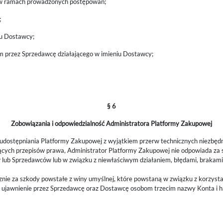
j w ramach prowadzonych postępowań;
;
iu Dostawcy;
m przez Sprzedawcę działającego w imieniu Dostawcy;
§ 6
Zobowiązania i odpowiedzialność Administratora Platformy Zakupowej
 udostępniania Platformy Zakupowej z wyjątkiem przerw technicznych niezbęd
ących przepisów prawa, Administrator Platformy Zakupowej nie odpowiada za
ub Sprzedawców lub w związku z niewłaściwym działaniem, błędami, brakami, z
nie za szkody powstałe z winy umyślnej, które powstaną w związku z korzyst
a ujawnienie przez Sprzedawcę oraz Dostawcę osobom trzecim nazwy Konta i h