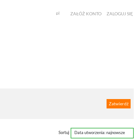
pl
ZAŁÓŻ KONTO
ZALOGUJ SIĘ
Zatwierdź
Sortuj
Data utworzenia: najnowsze